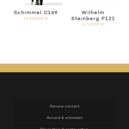
Schimmel C169
Wilhelm
Steinberg P121
42 800,00
€
6 700,00
€
Service concert
Accord & entretien