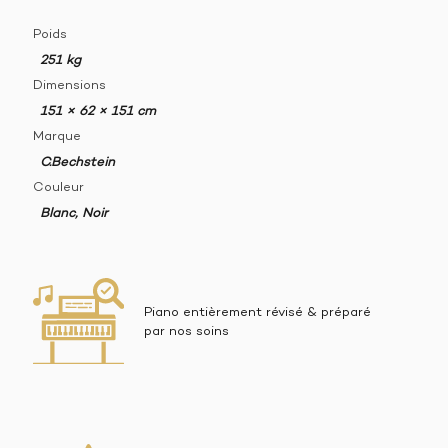
Poids
251 kg
Dimensions
151 × 62 × 151 cm
Marque
C.Bechstein
Couleur
Blanc, Noir
Piano entièrement révisé & préparé
par nos soins