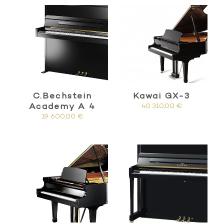
C.Bechstein
Kawai GX-3
Academy A 4
40 310,00
€
19 600,00
€